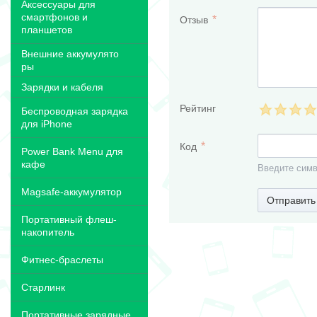
Аксессуары для
смартфонов и
Отзыв
планшетов
Внешние аккумулято
ры
Зарядки и кабеля
Рейтинг
Беспроводная зарядка
для iPhone
Код
Power Bank Menu для
кафе
Введите симв
Magsafe-аккумулятор
Отправить
Портативный флеш-
накопитель
Фитнес-браслеты
Старлинк
Портативные зарядные