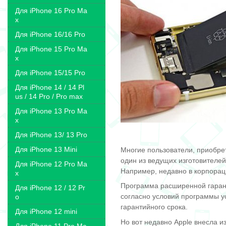
Для iPhone 16 Pro Ma
x
Для iPhone 16/16 Pro
Для iPhone 15 Pro Ma
x
Для iPhone 15/15 Pro
Для iPhone 14 / 14 Pl
us / 14 Pro / Pro max
Для iPhone 13 Pro Ma
x
Для iPhone 13/ 13 Pro
Для iPhone 13 Mini
Многие пользователи, приобрет
один из ведущих изготовителе
Для iPhone 12 Pro Ma
Например, недавно в корпорац
x
Программа расширенной гарант
Для iPhone 12 / 12 Pr
согласно условий программы у
o
гарантийного срока.
Для iPhone 12 mini
Но вот недавно Apple внесла и