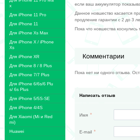
Для iPhone 11 Pro Ma
если ваш аккумулятор показыва
x
Данное новшество касается прак
Для iPhone 11 Pro
продление гарантии с 2 до 3 ле
Для iPhone 11
Пока что новшества коснулись 
Для iPhone Xs Max
Для iPhone X / iPhone
Xs
Комментарии
Для iPhone XR
Для iPhone 8 / 8 Plus
Пока нет ни одного отзыва. Ос
Для iPhone 7/7 Plus
Для iPhone 6/6s/6 Plu
s/ 6s Plus
Написать отзыв
Для iPhone 5/5S-SE
Для iPhone 4/4S
Имя
Для Xiaomi (Mi и Red
mi)
Huawei
E-mail