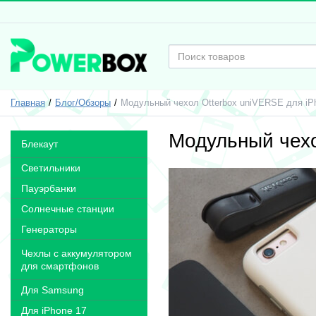
Главная
Блог/Обзоры
Модульный чехол Otterbox uniVERSE для iP
Модульный чехо
Блекаут
Светильники
Пауэрбанки
Солнечные станции
Генераторы
Чехлы с аккумулятором
для смартфонов
Для Samsung
Для iPhone 17