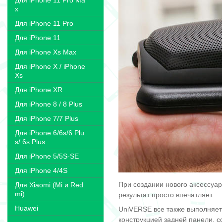
Для iPhone 11 Pro Ma
x
Для iPhone 11 Pro
Для iPhone 11
Для iPhone Xs Max
Для iPhone X / iPhone
Xs
Для iPhone XR
Для iPhone 8 / 8 Plus
Для iPhone 7/7 Plus
Для iPhone 6/6s/6 Plu
s/ 6s Plus
Для iPhone 5/5S-SE
Для iPhone 4/4S
При создании нового аксессуар
Для Xiaomi (Mi и Red
mi)
результат просто впечатляет.
Huawei
UniVERSE все также выполняет
конструкцией задней панели, 