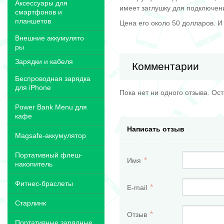
Аксессуары для
имеет заглушку для подключен
смартфонов и
планшетов
Цена его около 50 долларов. 
Внешние аккумулято
ры
Зарядки и кабеля
Комментарии
Беспроводная зарядка
для iPhone
Пока нет ни одного отзыва. Ос
Power Bank Menu для
кафе
Написать отзыв
Magsafe-аккумулятор
Портативный флеш-
Имя
накопитель
Фитнес-браслеты
E-mail
Старлинк
Отзыв
Портативные зарядные