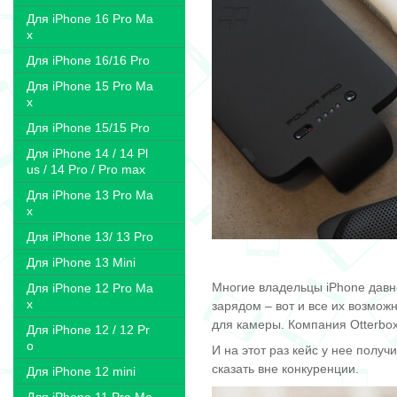
Для iPhone 16 Pro Ma
x
Для iPhone 16/16 Pro
Для iPhone 15 Pro Ma
x
Для iPhone 15/15 Pro
Для iPhone 14 / 14 Pl
us / 14 Pro / Pro max
Для iPhone 13 Pro Ma
x
Для iPhone 13/ 13 Pro
Для iPhone 13 Mini
Многие владельцы iPhone давно
Для iPhone 12 Pro Ma
x
зарядом – вот и все их возмож
для камеры. Компания Otterbo
Для iPhone 12 / 12 Pr
o
И на этот раз кейс у нее полу
сказать вне конкуренции.
Для iPhone 12 mini