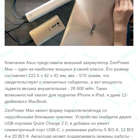
Компания Asus представила внешний аккумулятор ZenPower
Max – один из наиболее мощных в своей классе. Его размер
составляет 222,5 х 42 х 42 мм, вес - 570 грамм, что
свидетельствует о компактных габаритах, а вот мощность
гаджета весьма внушительная - 28 600 мАч. Таких
возможностей хватит для подпитки iPhone и iPad, и даже 12-
дюймового MacBook.
ZenPower Max имеет форму параллелепипеда со
скруглёнными боковыми гранями. Устройство снабдили двумя
USB-портами Quick Charge 2.0, в добавок он имеет
симметричный порт USB-C, с режимами работы 5 В/3 A, 12 В/3
A и 20 В/3 A. Аксессуар может поддерживать режимы работы -