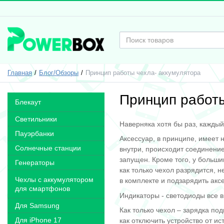
Главная
Блог/Обзоры
Принцип работы чехла- аккумулятора
Принцип работы
Блекаут
Светильники
Наверняка хотя бы раз, каждый
Пауэрбанки
Аксессуар, в принципе, имеет 
Солнечные станции
внутри, происходит соединение
запущен. Кроме того, у больши
Генераторы
как только чехол разрядится, 
Чехлы с аккумулятором
в комплекте и подзарядить акс
для смартфонов
Индикаторы - светодиоды все 
Для Samsung
Как только чехол – зарядка по
Для iPhone 17
как отключить устройство от и