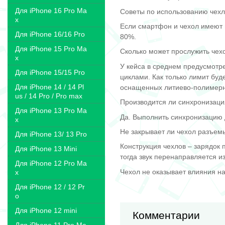
Для iPhone 16 Pro Ma
Советы по использованию чехл
x
Если смартфон и чехол имеют 
Для iPhone 16/16 Pro
80%.
Для iPhone 15 Pro Ma
Сколько может прослужить чех
x
У кейса в среднем предусмотре
Для iPhone 15/15 Pro
циклами. Как только лимит буд
Для iPhone 14 / 14 Pl
оснащенных литиево-полимерн
us / 14 Pro / Pro max
Производится ли синхронизаци
Для iPhone 13 Pro Ma
Да. Выполнить синхронизацию д
x
Не закрывает ли чехол разъем
Для iPhone 13/ 13 Pro
Конструкция чехлов – зарядок
Для iPhone 13 Mini
тогда звук перенаправляется 
Для iPhone 12 Pro Ma
Чехол не оказывает влияния н
x
Для iPhone 12 / 12 Pr
o
Для iPhone 12 mini
Комментарии