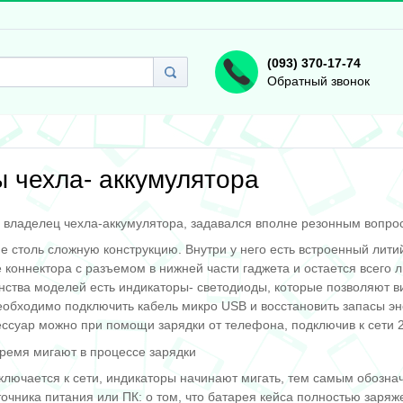
(093) 370-17-74
Обратный звонок
 чехла- аккумулятора
 владелец чехла-аккумулятора, задавался вполне резонным вопрос
не столь сложную конструкцию. Внутри у него есть встроенный ли
 коннектора с разъемом в нижней части гаджета и остается всего 
нства моделей есть индикаторы- светодиоды, которые позволяют ви
необходимо подключить кабель микро USB и восстановить запасы эне
ессуар можно при помощи зарядки от телефона, подключив к сети 2
время мигают в процессе зарядки
дключается к сети, индикаторы начинают мигать, тем самым обозна
сточника питания или ПК: о том, что батарея кейса полностью заря