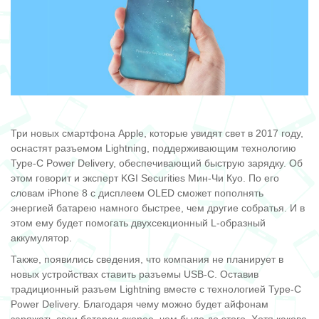
Три новых смартфона Apple, которые увидят свет в 2017 году,
оснастят разъемом Lightning, поддерживающим технологию
Type-C Power Delivery, обеспечивающий быструю зарядку. Об
этом говорит и эксперт KGI Securities Мин-Чи Куо. По его
словам iPhone 8 с дисплеем OLED сможет пополнять
энергией батарею намного быстрее, чем другие собратья. И в
этом ему будет помогать двухсекционный L-образный
аккумулятор.
Также, появились сведения, что компания не планирует в
новых устройствах ставить разъемы USB-C. Оставив
традиционный разъем Lightning вместе с технологией Type-C
Power Delivery. Благодаря чему можно будет айфонам
заряжать свои батареи скорее, чем было до этого. Хотя какова