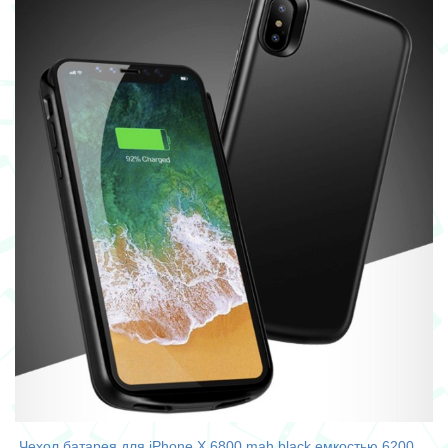
Чехол батарея для iPhone Х 6800 mah black емкостью 6200