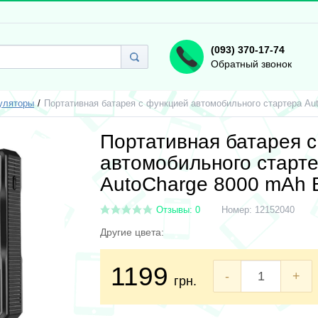
(093) 370-17-74
Обратный звонок
уляторы
Портативная батарея с функцией автомобильного стартера Au
Портативная батарея 
автомобильного старт
AutoCharge 8000 mAh 
Отзывы: 0
Номер:
12152040
Другие цвета:
1199
-
+
грн.