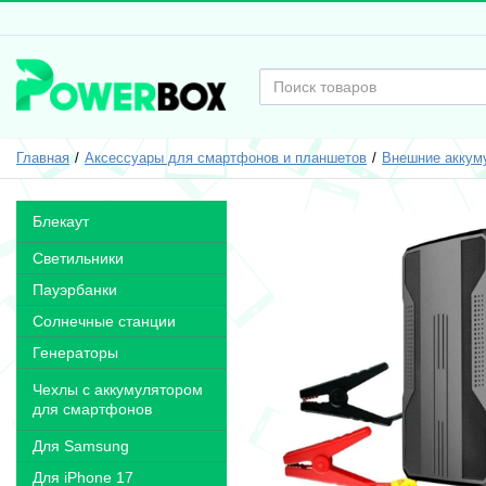
Главная
Аксессуары для смартфонов и планшетов
Внешние аккум
Блекаут
Светильники
Пауэрбанки
Солнечные станции
Генераторы
Чехлы с аккумулятором
для смартфонов
Для Samsung
Для iPhone 17