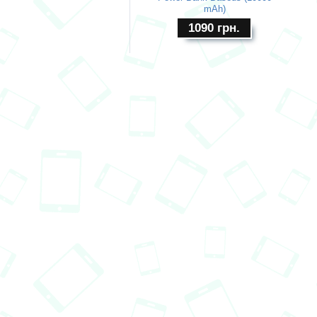
mAh)
1090
грн.