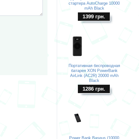
стартера AutoCharge 10000
mAh Black
1399
грн.
Портативная беспроводная
батарея XON PowerBank
AirLink (AC2R) 20000 mAh
Black
1286
грн.
Power Bank Baseus (10000