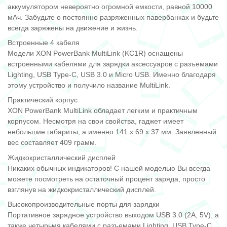
аккумулятором невероятно огромной емкости, равной 10000
мАч. Забудьте о постоянно разряженных павербанках и будьте
всегда заряжены на движение и жизнь.
Встроенные 4 кабеля
Модели XON PowerBank MultiLink (KC1R) оснащены
встроенными кабелями для зарядки аксессуаров с разъемами
Lighting, USB Type-C, USB 3.0 и Micro USB. Именно благодаря
этому устройство и получило название MultiLink.
Практический корпус
XON PowerBank MultiLink обладает легким и практичным
корпусом. Несмотря на свои свойства, гаджет имеет
небольшие габариты, а именно 141 x 69 x 37 мм. Заявленный
вес составляет 409 грамм.
Жидкокристаллический дисплей
Никаких обычных индикаторов! С нашей моделью Вы всегда
можете посмотреть на остаточный процент заряда, просто
взглянув на жидкокристаллический дисплей.
Высокопроизводительные порты для зарядки
Портативное зарядное устройство выходом USB 3.0 (2A, 5V), а
также четырьмя кабелями с разъемами Lighting, USB Type-C,