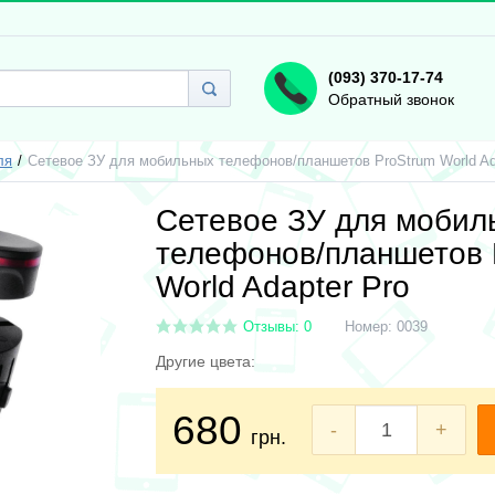
(093) 370-17-74
Обратный звонок
ля
Сетевое ЗУ для мобильных телефонов/планшетов ProStrum World Ad
Сетевое ЗУ для мобил
телефонов/планшетов 
World Adapter Pro
Отзывы: 0
Номер:
0039
Другие цвета:
680
-
+
грн.