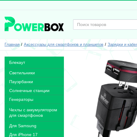
Главная
Аксессуары для смартфонов и планшетов
Зарядки и кабе
Блекаут
Светильники
Пауэрбанки
Солнечные станции
Генераторы
Чехлы с аккумулятором
для смартфонов
Для Samsung
Для iPhone 17