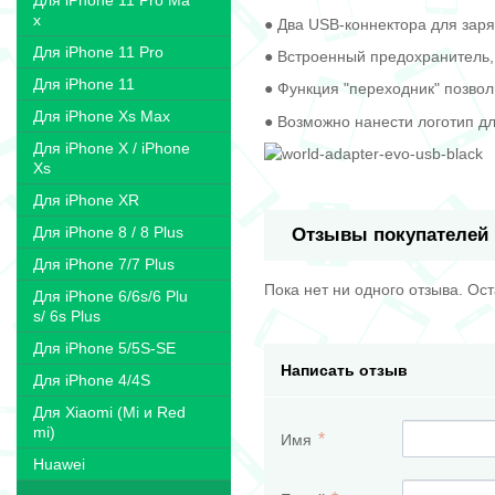
Для iPhone 11 Pro Ma
x
● Два USB-коннектора для зар
Для iPhone 11 Pro
● Встроенный предохранитель,
Для iPhone 11
● Функция "переходник" позвол
Для iPhone Xs Max
● Возможно нанести логотип дл
Для iPhone X / iPhone
Xs
Для iPhone XR
Для iPhone 8 / 8 Plus
Отзывы покупателей
Для iPhone 7/7 Plus
Пока нет ни одного отзыва. Ос
Для iPhone 6/6s/6 Plu
s/ 6s Plus
Для iPhone 5/5S-SE
Написать отзыв
Для iPhone 4/4S
Для Xiaomi (Mi и Red
mi)
Имя
Huawei