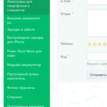
E-mail
Аксессуары для
смартфонов и
планшетов
Отзыв
Внешние аккумулято
ры
Зарядки и кабеля
Беспроводная зарядка
для iPhone
Рейтинг
Power Bank Menu для
кафе
Код
Введите симв
Magsafe-аккумулятор
Портативный флеш-
Отправить
накопитель
Фитнес-браслеты
Старлинк
Портативные зарядные