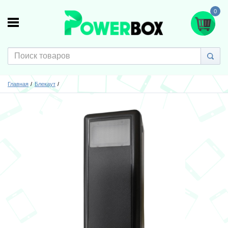
0
Главная
Блекаут