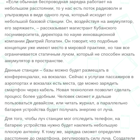
«Если обычная беспроводная зарядка работает на
небольшом расстоянии, то у нас есть поток радиоволн и
ультразвука в виде одного луча, который исходит от
небольшой базовой станции. Он, воздействуя на аккумулятор,
его заряжает», – рассказывает магистрант Кубанского
госуниверситета, директора по науке инновационной
компании Дмитрий Лопатин. Он говорит, что подобные
концепции уже имеют место в мировой практике, но там все
ограничивается статичным лучом, который не способен искать
аккумулятор в пространстве.
Данные станции – базы можно будет размещать в
конференцзалах, на вокзалах. Сейчас к услугам пассажиров в
аэропортах и вокзалах есть места, где можно зарядить
смартфон через кабель. Новая технология позволит сделать
процесс более удобным. Человек сможет и дальше
пользоваться девайсом, или читать журнал, а параллельно
батарея устройства будет получать энергию от луча.
Для того, чтобы луч станции мог отследить телефон, на
батарею устройства нужно будет наклеить небольшую
плоскую антенну. К тому же, зарядка сможет определяя
расстояние до смартфона, регулировать силу луча. Создатели