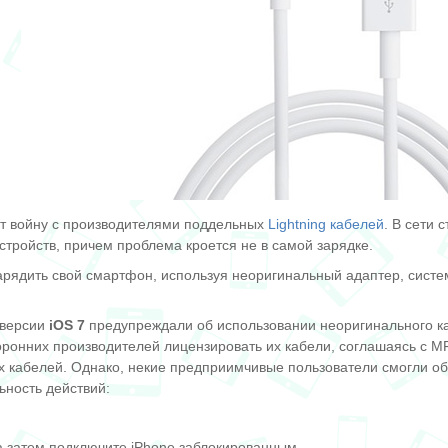
ет войну с производителями поддельных
Lightning кабелей
. В сети 
тройств, причем проблема кроется не в самой зарядке.
зарядить свой смартфон, используя
неоригинальный адаптер
, сист
-версии
iOS 7
предупреждали об использовании неоригинального каб
оронних производителей лицензировать их кабели, соглашаясь с M
 кабелей. Однако, некие предприимчивые пользователи смогли обо
ность действий:
 а затем подключите iPhone заблокированным.