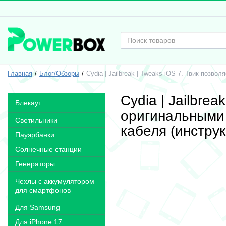
Главная
Блог/Обзоры
Cydia | Jailbreak | Tweaks iOS 7. Твик позв
Cydia | Jailbre
Блекаут
оригинальными 
Светильники
кабеля (инструк
Пауэрбанки
Солнечные станции
Генераторы
Чехлы с аккумулятором
для смартфонов
Для Samsung
Для iPhone 17