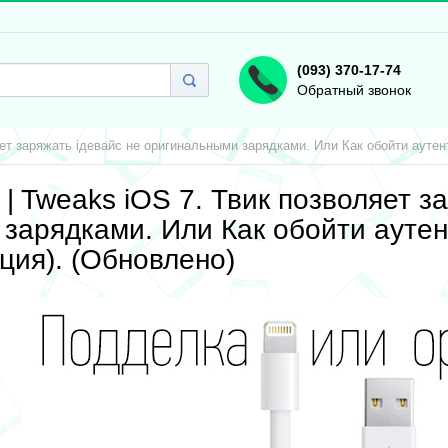
(093) 370-17-74
Обратный звонок
оляет заряжать iдевайс не оригинальными зарядками. Или Как обойти аутен
ak | Tweaks iOS 7. Твик позволяет 
зарядками. Или Как обойти аутен
ция). (Обновлено)