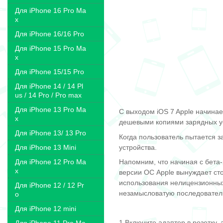
Для iPhone 16 Pro Ma
x
Для iPhone 16/16 Pro
Для iPhone 15 Pro Ma
x
Для iPhone 15/15 Pro
Для iPhone 14 / 14 Pl
us / 14 Pro / Pro max
Для iPhone 13 Pro Ma
С выходом iOS 7 Apple начина
x
дешевыми копиями зарядных ус
Для iPhone 13/ 13 Pro
Когда пользователь пытается 
устройства
.
Для iPhone 13 Mini
Для iPhone 12 Pro Ma
Напомним, что начиная с бета
x
версии ОС Apple вынуждает ст
использования нелицензионных
Для iPhone 12 / 12 Pr
незамысловатую последователь
o
Для iPhone 12 mini
Включите адаптер в розетку,