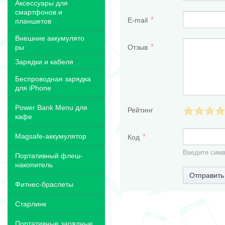
Аксессуары для
смартфонов и
E-mail
планшетов
Внешние аккумулято
Отзыв
ры
Зарядки и кабеля
Беспроводная зарядка
для iPhone
Power Bank Menu для
Рейтинг
кафе
Magsafe-аккумулятор
Код
Введите симв
Портативный флеш-
накопитель
Отправить
Фитнес-браслеты
Старлинк
Портативные зарядные