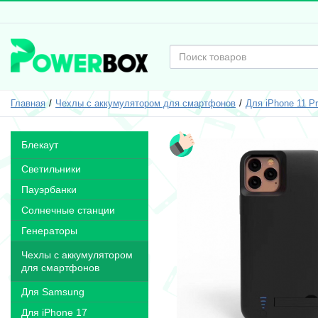
Главная
Чехлы с аккумулятором для смартфонов
Для iPhone 11 P
Блекаут
Светильники
Пауэрбанки
Солнечные станции
Генераторы
Чехлы с аккумулятором
для смартфонов
Для Samsung
Для iPhone 17