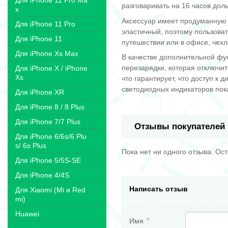
Для iPhone 11 Pro Ma
разговаривать на 16 часов дол
x
Аксессуар имеет продуманную 
Для iPhone 11 Pro
эластичный, поэтому пользоват
Для iPhone 11
путешествии или в офисе, чехл
Для iPhone Xs Max
В качестве дополнительной фун
перезарядки, которая отключит
Для iPhone X / iPhone
Xs
что гарантирует, что доступ к
светодиодных индикаторов пок
Для iPhone XR
Для iPhone 8 / 8 Plus
Для iPhone 7/7 Plus
Отзывы покупателей
Для iPhone 6/6s/6 Plu
s/ 6s Plus
Пока нет ни одного отзыва. Ос
Для iPhone 5/5S-SE
Для iPhone 4/4S
Написать отзыв
Для Xiaomi (Mi и Red
mi)
Huawei
Имя