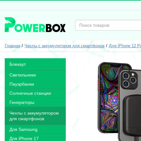
Главная
Чехлы с аккумулятором для смартфонов
Для iPhone 12 P
Блекаут
Светильники
Пауэрбанки
Солнечные станции
Генераторы
Чехлы с аккумулятором
для смартфонов
Для Samsung
Для iPhone 17