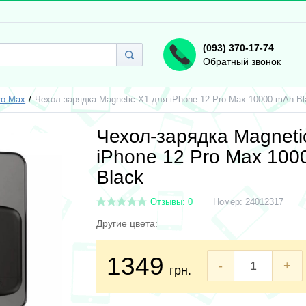
(093) 370-17-74
Обратный звонок
ro Max
Чехол-зарядка Magnetic X1 для iPhone 12 Pro Max 10000 mAh Bl
Чехол-зарядка Magneti
iPhone 12 Pro Max 10
Black
Отзывы: 0
Номер:
24012317
Другие цвета:
1349
-
+
грн.