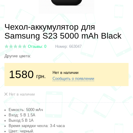
Чехол-аккумулятор для
Samsung S23 5000 mAh Black
Отзывы: 0
Номер:
663047
Другие цвета:
1580
Нет в наличии
грн.
Сообщить о появлении
Нет в наличии
Емкость: 5000 мАч
Вход: 5 В 1.5A
Выход:5 В 1A
Время зарядки чехла: 3-4 часа
Цвет:
черный
.