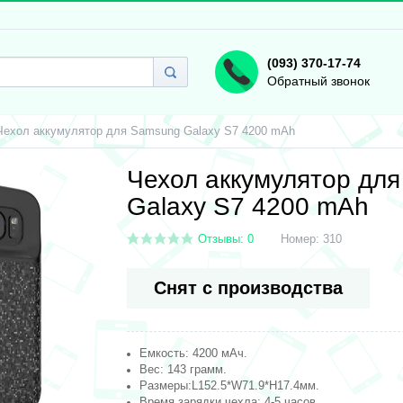
(093) 370-17-74
Обратный звонок
Чехол аккумулятор для Samsung Galaxy S7 4200 mAh
Чехол аккумулятор дл
Galaxy S7 4200 mAh
Отзывы: 0
Номер:
310
Снят с производства
Емкость: 4200 мАч.
Вес: 143 грамм.
Размеры:L152.5*W71.9*H17.4мм.
Время зарядки чехла: 4-5 часов.