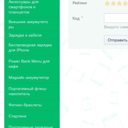
Аксессуары для
Рейтинг
смартфонов и
планшетов
Код
Внешние аккумулято
ры
Введите симв
Зарядки и кабеля
Отправить
Беспроводная зарядка
для iPhone
Power Bank Menu для
кафе
Magsafe-аккумулятор
Портативный флеш-
накопитель
Фитнес-браслеты
Старлинк
Портативные зарядные