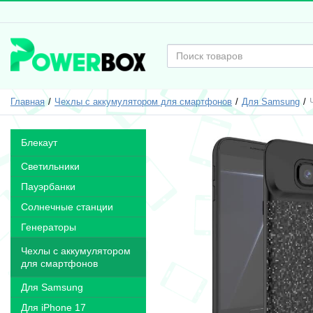
Главная
Чехлы с аккумулятором для смартфонов
Для Samsung
Блекаут
Светильники
Пауэрбанки
Солнечные станции
Генераторы
Чехлы с аккумулятором
для смартфонов
Для Samsung
Для iPhone 17