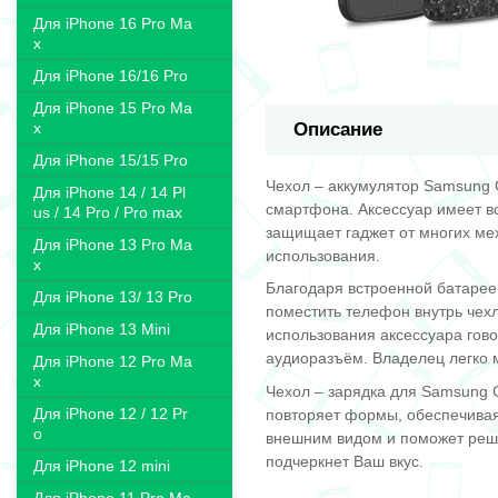
Для iPhone 16 Pro Ma
x
Для iPhone 16/16 Pro
Для iPhone 15 Pro Ma
x
Описание
Для iPhone 15/15 Pro
Чехол – аккумулятор Samsung 
Для iPhone 14 / 14 Pl
смартфона. Аксессуар имеет в
us / 14 Pro / Pro max
защищает гаджет от многих мех
Для iPhone 13 Pro Ma
использования.
x
Благодаря встроенной батарее 
Для iPhone 13/ 13 Pro
поместить телефон внутрь чех
Для iPhone 13 Mini
использования аксессуара гово
аудиоразъём. Владелец легко 
Для iPhone 12 Pro Ma
x
Чехол – зарядка для Samsung 
Для iPhone 12 / 12 Pr
повторяет формы, обеспечивая
o
внешним видом и поможет реши
подчеркнет Ваш вкус.
Для iPhone 12 mini