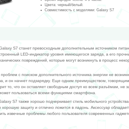
Цвета: черный/белый.
Совместимость с моделями: Galaxy S7
Galaxy S7 станет превосходным дополнительным источником пита
строенный LED-индикатор уровня имеющегося заряда, а его прочн
анических повреждений, которые могут возникнуть в процесс неко
проблем с поиском дополнительного источника энергии не возникн
ла, и он начнет подзарядку. Еще одним преимуществом, говорящим
рит то, что он оставляет свободным доступ ко всем разъёмам, не з
может пользоваться всеми функциями смартфона.
Galaxy S7 также хорошо подчеркивает стиль мобильного устройства
 хорошую защиту и отлично ложится в ладонь. Аксессуар обладае
ть извечные проблемы любого пользователя современных гаджетов