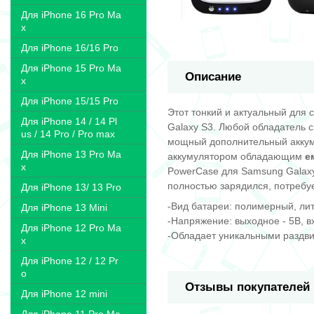
Для iPhone 16 Pro Ma
x
Для iPhone 16/16 Pro
Для iPhone 15 Pro Ma
Описание
x
Для iPhone 15/15 Pro
Этот тонкий и актуальный для
Для iPhone 14 / 14 Pl
Galaxy S3. Любой обладатель с
us / 14 Pro / Pro max
мощный дополнительный аккум
Для iPhone 13 Pro Ma
аккумулятором обладающим
е
x
PowerCase для Samsung Galaxy 
полностью зарядился, потребуе
Для iPhone 13/ 13 Pro
-Вид батареи: полимерный, ли
Для iPhone 13 Mini
-Напряжение: выходное - 5В, вх
Для iPhone 12 Pro Ma
-Обладает уникальными раздв
x
Для iPhone 12 / 12 Pr
o
Отзывы покупателей
Для iPhone 12 mini