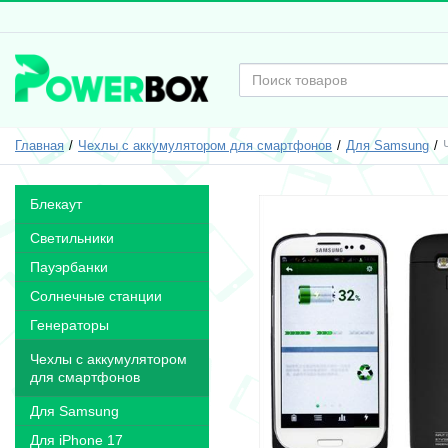
Главная
Чехлы с аккумулятором для смартфонов
Для Samsung
Блекаут
Светильники
Пауэрбанки
Солнечные станции
Генераторы
Чехлы с аккумулятором
для смартфонов
Для Samsung
Для iPhone 17