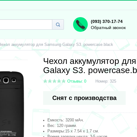
(093) 370-17-74
Обратный звонок
Чехол аккумулятор для Samsung Galaxy S3. powercase.black
Чехол аккумулятор дл
Galaxy S3. powercase.b
Отзывы: 0
Номер:
325
Снят с производства
Емкость: 3200 мАч.
Вес: 120 грамм.
Размеры:15 х 7.54 х 1.7 см.
Время зарядки чехла: 3-5 часов