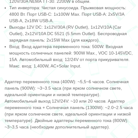
120V/30A NEMA TT-30. 2200W в общем.
Тип инвертора: Чистая синусоида. Прыжковая мощность:
4800 Вт. Порт USB-C: 1x100W Max. Порт USB-A: 2x5V/3A
USB-A, 2x18W USB-A.
Выходы 12V DC: 1x12V/30A (RV Outlet), 1x12V/10A (Car
Outlet), 2x12V/10A DC 5521 (5.5mm Outlet). Беспроводная
зарядная панель: 2x15W Max (для каждого).
Вход: Вход адаптера переменного тока: 500W. Входная
мощность солнечных панелей: 900W Max., VOC 10-145VDC,
15A. Автомобильный вход: 12/24V от порта прикуривателя.
Макс. вход: 1,400W, AC+Solar Input.
Адаптер переменного тока (400W): ~5,5~6 часов. Солнечная
панель (900W): ~3~3.5 часа (при ярком солнечном свете,
идеальной ориентации и низкой температуре).
Автомобильный выход 12V/24V: ~10 или 20 часов. Адаптер
переменного тока + Солнечная панель (1300W): ~2.0~2.5 часа
(при ярком солнечном свете, идеальной ориентации и низкой
температуре). Двойные адаптеры переменного тока (800W):
~3~3,5 часа (необходим дополнительный адаптер).