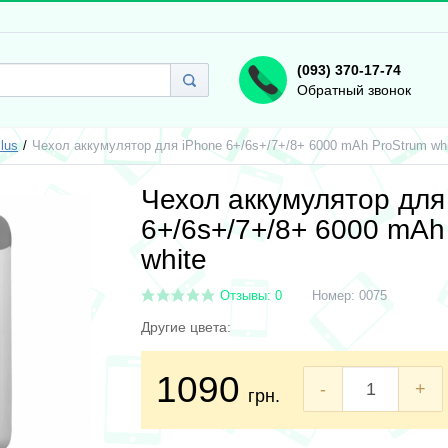
(093) 370-17-74
Обратный звонок
lus
Чехол аккумулятор для iPhone 6+/6s+/7+/8+ 6000 mAh ProStrum whi
Чехол аккумулятор для
6+/6s+/7+/8+ 6000 mAh
white
Отзывы: 0
Номер:
0075
Другие цвета:
1090
-
+
грн.