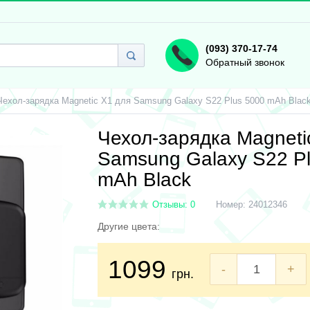
(093) 370-17-74
Обратный звонок
Чехол-зарядка Magnetic X1 для Samsung Galaxy S22 Plus 5000 mAh Blac
Чехол-зарядка Magneti
Samsung Galaxy S22 P
mAh Black
Отзывы: 0
Номер:
24012346
Другие цвета:
1099
-
+
грн.