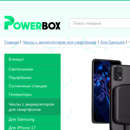
Главная
Чехлы с аккумулятором для смартфонов
Для Samsung
Блекаут
Светильники
Пауэрбанки
Солнечные станции
Генераторы
Чехлы с аккумулятором
для смартфонов
Для Samsung
Для iPhone 17